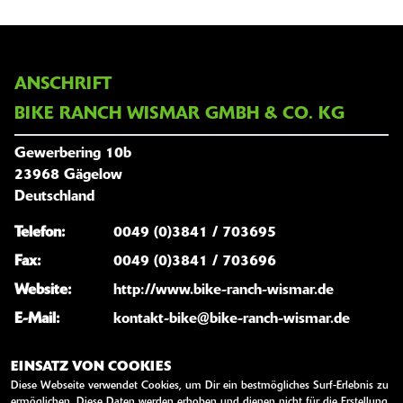
ANSCHRIFT
BIKE RANCH WISMAR GMBH & CO. KG
Gewerbering 10b
23968 Gägelow
Deutschland
Telefon:
0049 (0)3841 / 703695
Fax:
0049 (0)3841 / 703696
Website:
http://www.bike-ranch-wismar.de
E-Mail:
kontakt-bike@bike-ranch-wismar.de
EINSATZ VON COOKIES
Diese Webseite verwendet Cookies, um Dir ein bestmögliches Surf-Erlebnis zu
ÖFFNUNGSZEITEN
ermöglichen. Diese Daten werden erhoben und dienen nicht für die Erstellung