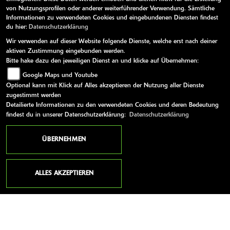
von Nutzungsprofilen oder anderer weiterführender Verwendung. Sämtliche
Informationen zu verwendeten Cookies und eingebundenen Diensten findest
Montag:
09:00 - 18:00
du hier:
Datenschutzerklärung
Dienstag:
09:00 - 18:00
Wir verwenden auf dieser Website folgende Dienste, welche erst nach deiner
aktiven Zustimmung eingebunden werden.
Mittwoch:
09:00 - 18:00
Bitte hake dazu den jeweiligen Dienst an und klicke auf Übernehmen:
Donnerstag:
09:00 - 18:00
Google Maps und Youtube
Optional kann mit Klick auf Alles akzeptieren der Nutzung aller Dienste
Freitag:
09:00 - 18:00
zugestimmt werden
Samstag:
geschlossen
Detailierte Informationen zu den verwendeten Cookies und deren Bedeutung
findest du in unserer Datenschutzerklärung:
Datenschutzerklärung
Sonntag:
geschlossen
ÜBERNEHMEN
WEITERE LINKS
ALLES AKZEPTIEREN
Kawasaki News
Kawasaki Handbücher
Kawasaki Bekleidung
Kawasaki Merchandise