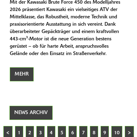
Mit der Kawasaki Brute Force 450 des Modelljahres
2026 präsentiert Kawasaki ein vielseitiges ATV der
Mittelklasse, das Robustheit, moderne Technik und
praxisorientierte Ausstattung in sich vereint. Dank
überarbeiteter Gepäckträger und einem kraftvollen
443-cm³-Motor ist die neue Generation bestens
gerüstet – ob für harte Arbeit, anspruchsvolles
Gelände oder den Einsatz im Straßenverkehr.
MEHR
NEWS ARCHIV
<
1
2
3
4
5
6
7
8
9
10
>